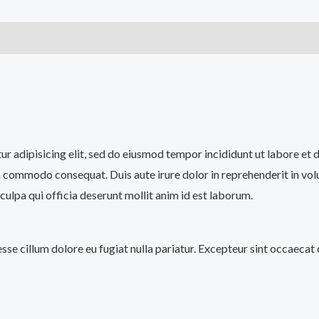
s (0)
tur adipisicing elit, sed do eiusmod tempor incididunt ut labore et
a commodo consequat. Duis aute irure dolor in reprehenderit in volup
culpa qui officia deserunt mollit anim id est laborum.
 esse cillum dolore eu fugiat nulla pariatur. Excepteur sint occaecat