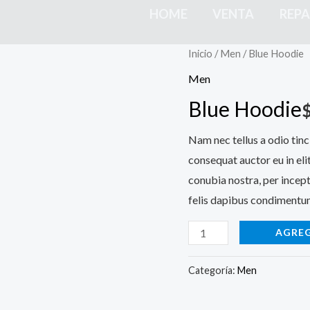
HOME
VENTA
REP
Blue
Inicio
/
Men
/ Blue Hoodie
Hoodie
Men
cantidad
Blue Hoodie
Nam nec tellus a odio tinc
consequat auctor eu in elit
conubia nostra, per incept
felis dapibus condimentum
AGREG
Categoría:
Men