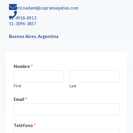
federicoadami@cupramaquinas.com
11-4918-8913
11-3096-3857
Buenos Aires, Argentina
Nombre
*
First
Last
Email
*
Teléfono
*