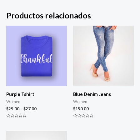
Productos relacionados
Purple Tshirt
Blue Denim Jeans
Women
Women
$
25.00
–
$
27.00
$
150.00
Valorado
Valorado
en
en
0
0
de
de
5
5